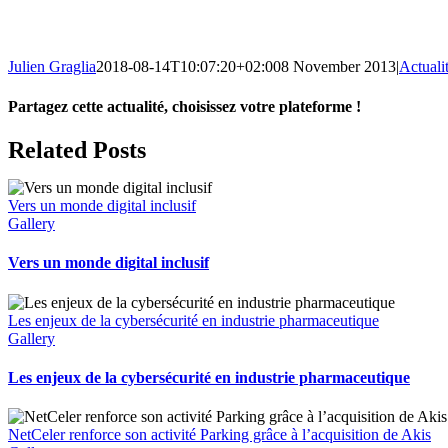
Julien Graglia
2018-08-14T10:07:20+02:00
8 November 2013
|
Actuali
Partagez cette actualité, choisissez votre plateforme !
Facebook
X
LinkedIn
Tumblr
Email
Related Posts
Vers un monde digital inclusif
Gallery
Vers un monde digital inclusif
Les enjeux de la cybersécurité en industrie pharmaceutique
Gallery
Les enjeux de la cybersécurité en industrie pharmaceutique
NetCeler renforce son activité Parking grâce à l’acquisition de Akis