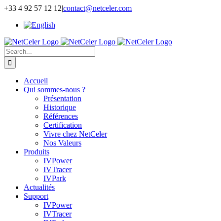
Skip
+33 4 92 57 12 12
|
contact@netceler.com
to
content
Search
for:
Accueil
Qui sommes-nous ?
Présentation
Historique
Références
Certification
Vivre chez NetCeler
Nos Valeurs
Produits
IVPower
IVTracer
IVPark
Actualités
Support
IVPower
IVTracer