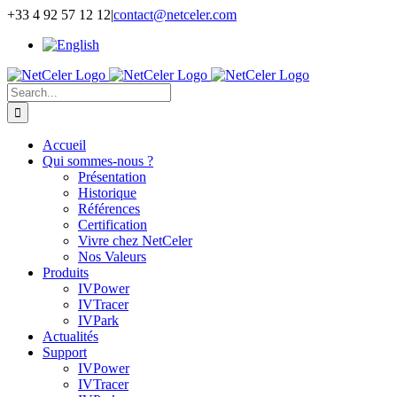
Skip
+33 4 92 57 12 12
|
contact@netceler.com
to
content
Search
for:
Accueil
Qui sommes-nous ?
Présentation
Historique
Références
Certification
Vivre chez NetCeler
Nos Valeurs
Produits
IVPower
IVTracer
IVPark
Actualités
Support
IVPower
IVTracer