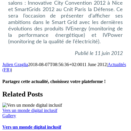
salons : Innovative City Convention 2012 à Nice
et SmartGrids 2012 au Cnit Paris la Défense. Ce
sera l’occasion de présenter d’afficher ses
ambitions dans le Smart Grid avec les dernières
évolutions des produits IVEnergy (monitoring de
la performance énergétique) et IVPower
(monitoring de la qualité de l’électricité).
Publié le 11 juin 2012
Julien Graglia
2018-08-07T08:56:36+02:00
11 June 2012
|
Actualités
(FR)
|
Partagez cette actualité, choisissez votre plateforme !
Facebook
X
LinkedIn
Tumblr
Email
Related Posts
Vers un monde digital inclusif
Gallery
Vers un monde digital inclusif