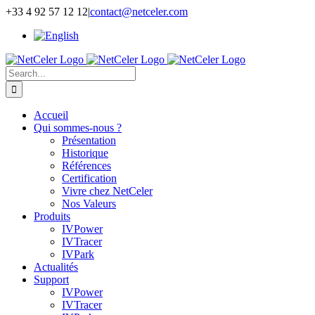
Skip
+33 4 92 57 12 12
|
contact@netceler.com
to
content
Search
for:
Accueil
Qui sommes-nous ?
Présentation
Historique
Références
Certification
Vivre chez NetCeler
Nos Valeurs
Produits
IVPower
IVTracer
IVPark
Actualités
Support
IVPower
IVTracer