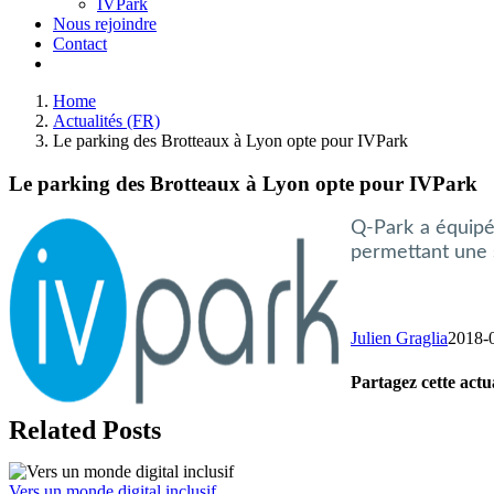
IVPark
Nous rejoindre
Contact
Home
Actualités (FR)
Le parking des Brotteaux à Lyon opte pour IVPark
Le parking des Brotteaux à Lyon opte pour IVPark
Q-Park a équipé 
permettant une s
Julien Graglia
2018-
Partagez cette actua
Facebook
X
LinkedIn
Tumblr
Email
Related Posts
Vers un monde digital inclusif