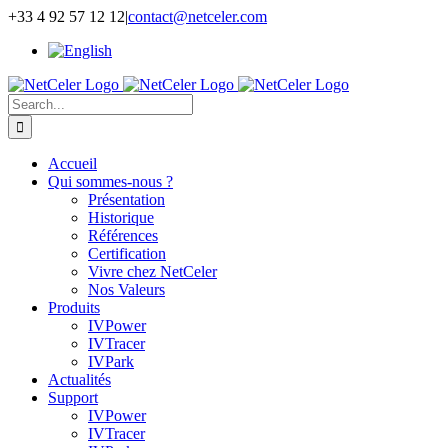
Skip
+33 4 92 57 12 12
|
contact@netceler.com
to
content
Search
for:
Accueil
Qui sommes-nous ?
Présentation
Historique
Références
Certification
Vivre chez NetCeler
Nos Valeurs
Produits
IVPower
IVTracer
IVPark
Actualités
Support
IVPower
IVTracer