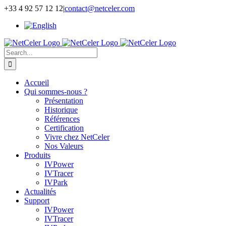
Skip
+33 4 92 57 12 12
|
contact@netceler.com
to
content
Search
for:
Accueil
Qui sommes-nous ?
Présentation
Historique
Références
Certification
Vivre chez NetCeler
Nos Valeurs
Produits
IVPower
IVTracer
IVPark
Actualités
Support
IVPower
IVTracer