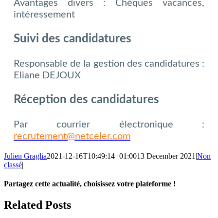
Avantages divers : Chèques vacances,
intéressement
Suivi des candidatures
Responsable de la gestion des candidatures :
Eliane DEJOUX
Réception des candidatures
Par courrier électronique :
recrutement@netceler.com
Julien Graglia
2021-12-16T10:49:14+01:00
13 December 2021
|
Non
classé
|
Partagez cette actualité, choisissez votre plateforme !
Facebook
X
LinkedIn
Tumblr
Email
Related Posts