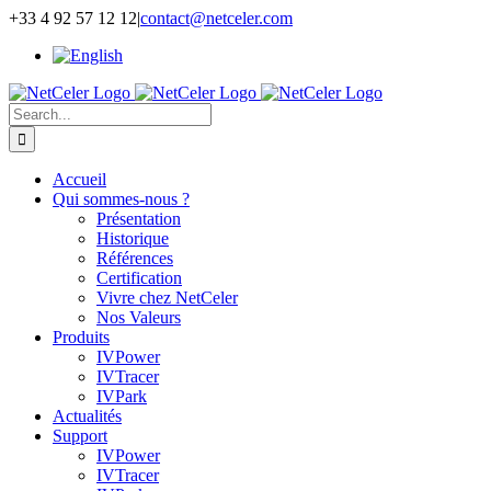
Skip
+33 4 92 57 12 12
|
contact@netceler.com
to
content
Search
for:
Accueil
Qui sommes-nous ?
Présentation
Historique
Références
Certification
Vivre chez NetCeler
Nos Valeurs
Produits
IVPower
IVTracer
IVPark
Actualités
Support
IVPower
IVTracer