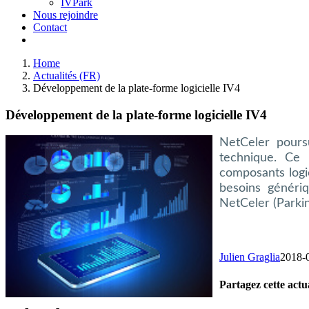
IVPark
Nous rejoindre
Contact
Home
Actualités (FR)
Développement de la plate-forme logicielle IV4
Développement de la plate-forme logicielle IV4
NetCeler poursu
technique. Ce 
composants logi
besoins génériq
NetCeler (Parkin
Julien Graglia
2018-
Partagez cette actua