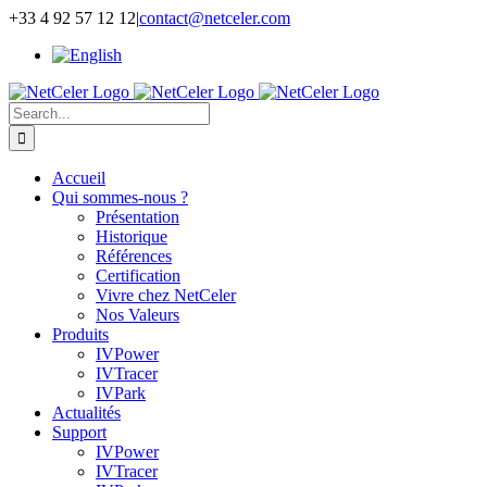
Skip
+33 4 92 57 12 12
|
contact@netceler.com
to
content
Search
for:
Accueil
Qui sommes-nous ?
Présentation
Historique
Références
Certification
Vivre chez NetCeler
Nos Valeurs
Produits
IVPower
IVTracer
IVPark
Actualités
Support
IVPower
IVTracer